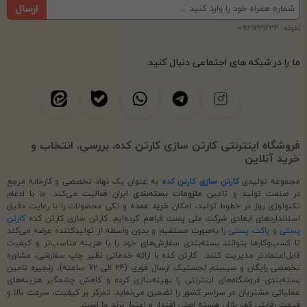
ارسال
نمونه: 09121231234
ما را در شبکه های اجتماعی دنبال کنید.
فروشگاه اینترنتی کارتن سازی کارتن کده، بررسی، انتخاب و
خرید آنلاین
مجموعه تولیدی
کارتن سازی کارتن کده
به عنوان یک نهاد تخصصی و کارخانه مرجع
در صنعت تولید و تامین
ملزومات بسته‌بندی
ایران فعالیت می‌کند. ما با ادغام
تکنولوژی روز در خطوط تولید، امکان
خرید عمده
و تکی محصولات را با رعایت دقیق
استانداردهای ابعادی شرکت ملی پست فراهم کرده‌ایم. کارتن سازی کارتن کده
کارتن
پستی
و
پاکت پستی
را به‌صورت مستقیم و بدون واسطه از تولیدکننده عرضه می‌کند
تا کسب‌وکارها بتوانند بسته‌بندی سفارش‌های خود را با هزینه مناسب‌تر و کیفیت
قابل‌اعتمادتر مدیریت کنند. کارتن کده با ارائه خدماتی نظیر چاپ سفارشی، مشاوره
تخصصی رایگان و سیستم لجستیک ارسال فوری (24 الی 72 ساعته)، زنجیره تامین
بسته‌بندی فروشگاه‌های اینترنتی را بهینه‌سازی کرده و کاهش چشمگیر هزینه‌های
عملیاتی مشتریان در سراسر کشور را تضمین می‌نماید. تمرکز بر کیفیت، سرعت بالا و
قیمت رقابتی کف بازار، هسته اصلی اقتدار و اعتبار برند ما است.