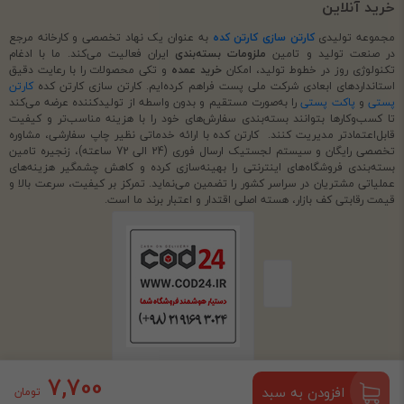
خرید آنلاین
مجموعه تولیدی
کارتن سازی کارتن کده
به عنوان یک نهاد تخصصی و کارخانه مرجع
در صنعت تولید و تامین
ملزومات بسته‌بندی
ایران فعالیت می‌کند. ما با ادغام
تکنولوژی روز در خطوط تولید، امکان
خرید عمده
و تکی محصولات را با رعایت دقیق
استانداردهای ابعادی شرکت ملی پست فراهم کرده‌ایم. کارتن سازی کارتن کده
کارتن
پستی
و
پاکت پستی
را به‌صورت مستقیم و بدون واسطه از تولیدکننده عرضه می‌کند
تا کسب‌وکارها بتوانند بسته‌بندی سفارش‌های خود را با هزینه مناسب‌تر و کیفیت
قابل‌اعتمادتر مدیریت کنند. کارتن کده با ارائه خدماتی نظیر چاپ سفارشی، مشاوره
تخصصی رایگان و سیستم لجستیک ارسال فوری (24 الی 72 ساعته)، زنجیره تامین
بسته‌بندی فروشگاه‌های اینترنتی را بهینه‌سازی کرده و کاهش چشمگیر هزینه‌های
عملیاتی مشتریان در سراسر کشور را تضمین می‌نماید. تمرکز بر کیفیت، سرعت بالا و
قیمت رقابتی کف بازار، هسته اصلی اقتدار و اعتبار برند ما است.
7,700
افزودن به سبد
تومان
استفاده از مطالب فروشگاه اینترنتی کارتن سازی کارتن کده فقط برای مقاصد