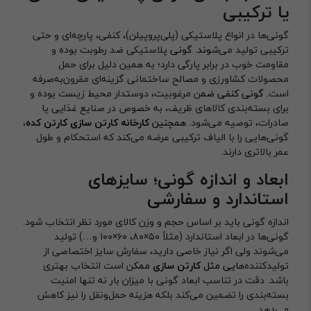
یا ترکیبی
گونی‌ها در انواع پلاستیکی (پلی‌پروپیلن)، کنفی، پارچه‌ای و حتی
ترکیبی تولید می‌ش
وند. گونی
پلاستیکی ضد رطوبت بوده و
مقاومت خوب در برابر پارگی دارد؛ به همین دلیل برای حمل
محصولات کشاورزی و مصالح ساختمانی گزینه‌ای مقرون‌به‌صرفه
است
. گونی کنفی ضم
ن مرغوبیت، دوستدار محیط زیست بوده و
برای بسته‌بندی کالاهای ظریف، به خصوص در صنایع غذایی یا
صادرات، توصیه می‌شود.
همچنین
کارخانه کارتن سازی کارتن کده
،
گونی‌هایی را با الیاف ترکیبی عرضه می‌کند که استحکام و طول
عمر بالاتری دارند.
ابعاد و اندازه گونی؛ سایزهای
استاندارد و سفارشی
اندازه گونی باید بر اساس حجم و وزن کالای مورد نظر انتخاب شود.
گونی‌ها در ابعاد استاندارد (مثلاً ۵۰×۸۰، ۶۰×۱۰۰ و…) تولید
می‌شوند ولی اگر نیاز خاصی دارید، سفارش سایز اختصاصی از
تولیدکننده‌ه
ایی مثل
کارتن سازی
ممک
ن است انتخاب بهتری
باشد. دقت در تناسب ابعاد گونی با میزان بار نه تنها امنیت
بسته‌بندی را تضمین می‌کند بلکه هزینه حمل‌ونقل را نیز کاهش
می‌دهد.