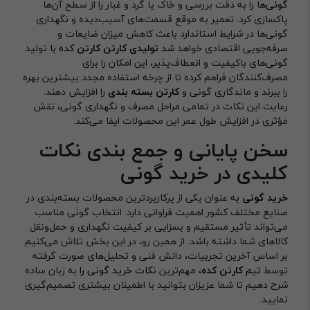
گونی‌ه
ا را به دقت بررسی و خاک یا گرد و غبار را از سطح آن‌ها
پاکسازی کرد. تعمیر به موقع قسمت‌های آسیب‌دیده و نگهداری
گونی‌ها در شرایط استاندارد باعث کاهش میزان ضایعات و
صرفه‌جویی اقتصادی خواهد
شد
تولیدی کارتن کارتن
کده با
تولید
گونی‌های باکیفیت و انعطاف‌پذیر، این امکان را برای
مصرف‌کنندگان فراهم کرده تا از چرخه استفاده مجدد بیشترین بهره
را ببرند و ماندگاری گونی و
کارتن بسته بندی
را افزایش دهند.
رعایت این نکات در تمامی مراحل مصرف و نگهداری گونی، نقش
مؤثری در افزایش طول عمر این محصولات ایفا می‌کند.
سخن پایانی و جمع بندی نکات
کلیدی در خرید گونی
خرید گونی
ب
ه عنوان یکی از پرکاربردترین محصولات بسته‌بندی در
صنایع مختلف کشور اهمیت فراوانی دارد. انتخاب گونی مناسب
می‌تواند تأثیر مستقیم و بسزایی بر کیفیت نگهداری و حمل‌ونقل
کالاهای شما داشته باشد. از همین رو، در این بخش تلاش می‌کنیم
بر اساس آخرین تجربیات، دانش فنی و تحلیل‌های صورت ‌گرفته
توسط
تیم
کارتن کده
،
مهم‌ترین ن
کات خرید گونی را
به زبان ساده
شرح دهیم تا شما عزیزان بتوانید با اطمینان بیشتری تصمیم‌گیری
نمایید.