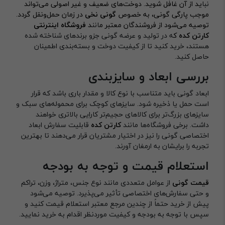
نبا
ید از آن غافل شوید. دوخت‌های ضعیف و غیر اصولی می‌تواند
موجب پارگی گونی، به خصوص
گونی نخی
در زمان حمل‌ونقل گردد.
توصیه می‌شود از فروشندگان معتبر م
انن
د
فروشگاه اینترنتی
کارتن کده
ک
ه در تولید و عرضه گونی جزو برندهای شناخته شده
هستند، خرید کنید تا از کیفیت دوخت و بسته‌بندی اطمینان
حاصل کنید.
بررسی ابعاد و سایزبندی
ابعاد گونی باید متناسب با نوع کالا و مقدار باری باشد که قرار
است حمل یا ذخیره شود. سایزهای کوچک برای محموله‌های سبک و
سایزهای بزرگ‌تر برای کالاهای حجیم‌تر کارایی بالاتری خواهند
داشت. برخی فروشگاه‌ها مانند
کارتن کده
قابلیت سفارش ابعاد
اختصاصی گونی را نیز در اختیار مشتریان قرار می‌دهند تا بهترین
تجربه را برایشان به ارمغان آورند.
استعلام قیمت و توجه به بودجه
قیمت گونی
از عوامل متعددی مانند نوع جنس، متراژ، وزن، تراکم
و حتی سفارش‌های اختصاصی تأثیر می‌پذیرد. توصیه می‌شود
پیش از خرید حتماً از چندین مرجع معتبر استعلام قیمت کنید و
سپس با توجه به بودجه و کیفیت موردنظر اقدام به خرید نمایید.