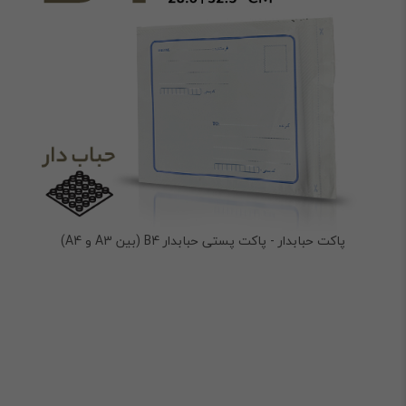
پاکت حبابدار - پاکت پستی حبابدار B4 (بین A3 و A4)