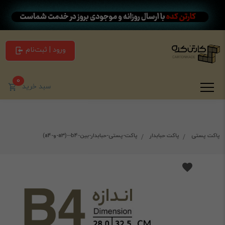
ورود | ثبت‌نام
0
سبد خرید
پاکت پستی
پاکت حبابدار
پاکت-پستی-حبابدار-بین-b4--(a3-و-a4)