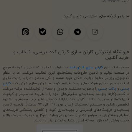
نمونه: 09121231234
ما را در شبکه های اجتماعی دنبال کنید.
فروشگاه اینترنتی کارتن سازی کارتن کده، بررسی، انتخاب و
خرید آنلاین
مجموعه تولیدی
کارتن سازی کارتن کده
به عنوان یک نهاد تخصصی و کارخانه مرجع
در صنعت تولید و تامین
ملزومات بسته‌بندی
ایران فعالیت می‌کند. ما با ادغام
تکنولوژی روز در خطوط تولید، امکان
خرید عمده
و تکی محصولات را با رعایت دقیق
استانداردهای ابعادی شرکت ملی پست فراهم کرده‌ایم. کارتن سازی کارتن کده
کارتن
پستی
و
پاکت پستی
را به‌صورت مستقیم و بدون واسطه از تولیدکننده عرضه می‌کند
تا کسب‌وکارها بتوانند بسته‌بندی سفارش‌های خود را با هزینه مناسب‌تر و کیفیت
قابل‌اعتمادتر مدیریت کنند. کارتن کده با ارائه خدماتی نظیر چاپ سفارشی، مشاوره
تخصصی رایگان و سیستم لجستیک ارسال فوری (24 الی 72 ساعته)، زنجیره تامین
بسته‌بندی فروشگاه‌های اینترنتی را بهینه‌سازی کرده و کاهش چشمگیر هزینه‌های
عملیاتی مشتریان در سراسر کشور را تضمین می‌نماید. تمرکز بر کیفیت، سرعت بالا و
قیمت رقابتی کف بازار، هسته اصلی اقتدار و اعتبار برند ما است.