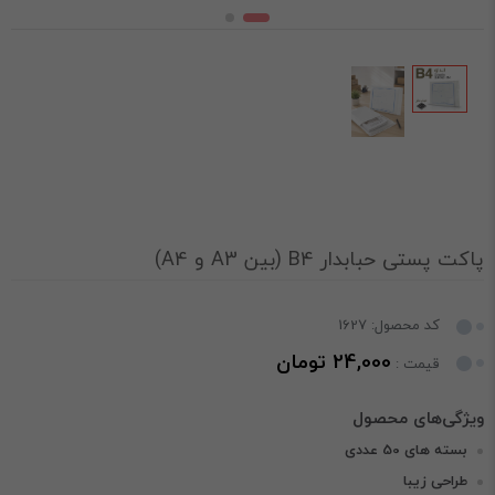
پاکت پستی حبابدار B4 (بین A3 و A4)
کد محصول: 1627
24,000 تومان
قیمت :
بسته های 50 عددی
طراحی زیبا