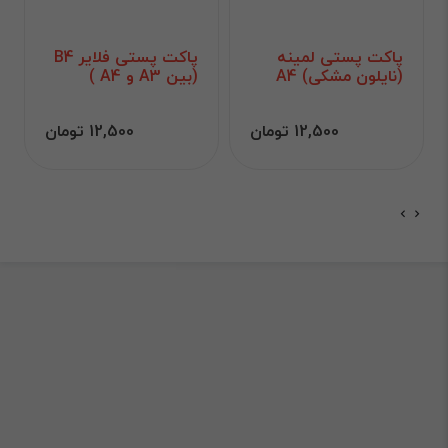
پاکت پستی لمینه
پاکت پستی فلایر B4
(نایلون مشکی) A4
(بین A3 و A4 )
12,500 تومان
12,500 تومان