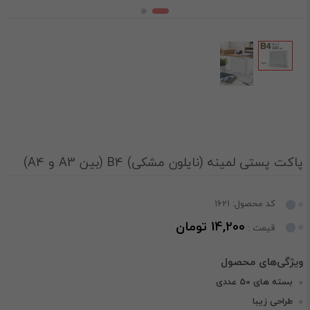
پاکت پستی لمینه (نایلون مشکی) B4 (بین A3 و A4)
کد محصول: 1621
14,200 تومان
قیمت :
بسته های 50 عددی
طراحی زیبا