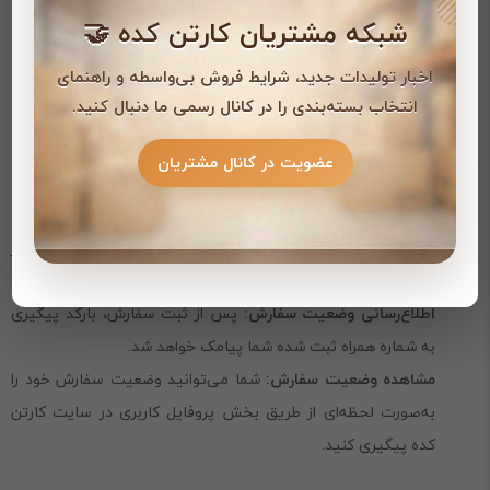
درجه یک تولید شده و کیفیت مناسبی دارد.
شبکه مشتریان کارتن کده 🤝
اخبار تولیدات جدید، شرایط فروش بی‌واسطه و راهنمای
نحوه ارسال
انتخاب بسته‌بندی را در کانال رسمی ما دنبال کنید.
عضویت در کانال مشتریان
در فروشگاه اینترنتی کارتن کده، سفارشات شما با سرعت و دقت ارسال
می‌شوند:
روش ارسال:
سفارشات از طریق پست پیشتاز یا باربری به سراسر
کشور ارسال می‌شوند.
اطلاع‌رسانی وضعیت سفارش:
پس از ثبت سفارش، بارکد پیگیری
به شماره همراه ثبت شده شما پیامک خواهد شد.
مشاهده وضعیت سفارش:
شما می‌توانید وضعیت سفارش خود را
به‌صورت لحظه‌ای از طریق بخش پروفایل کاربری در سایت کارتن
کده پیگیری کنید.