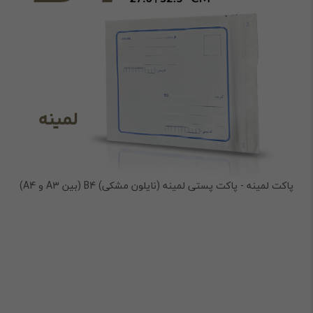
پاکت لمینه - پاکت پستی لمینه (نایلون مشکی) B4 (بین A3 و A4)