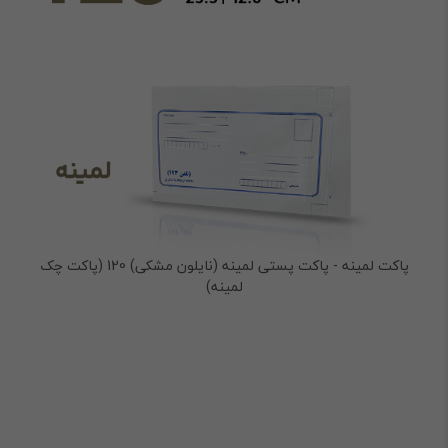
پاکت لمینه - پاکت پستی لمینه (نایلون مشکی) 120 (پاکت چک
لمینه)