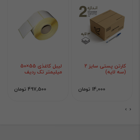
کارتن پستی سایز 2
لیبل کاغذی 55×50
(سه لایه)
میلیمتر تک ردیف
14,000 تومان
497,500 تومان