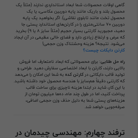
گاهی اوقات محصولات شما ابعاد استانداردی ندارند (مثلاً یک
محصول بلند و باریک مانند پایه دوربین عکاسی، یا یک
محصول تخت مانند تابلوی نقاشی). اگر بخواهید یک پایه
دوربین ۷۰ سانتی‌متری را در کارتن‌های استاندارد پستی جا
دهید، مجبورید کارتنی بسیار حجیم (مثلاً سایز ۸ یا ۹) بخرید
که عرض و ارتفاع زیادی دارد و فضای خالی عظیمی در آن ایجاد
می‌شود. نتیجه؟ هزینه وحشتناک وزن حجمی!
کارتن دایکات چیست؟
راه حل طلایی:
برای محصولاتی که ابعاد نامتعارف اما فروش
بالایی دارند، کارتن با ابعاد اختصاصی سفارش دهید. طراحی و
تولید قالب دایکاتی در
کارتن کده
به شما این امکان را می‌دهد
که کارتنی دقیقاً هم‌سایز با هندسه محصول خود داشته باشید.
با این کار، شاید در ابتدا هزینه ناچیزی برای ساخت قالب
پرداخت کنید، اما در طول چند ماه، ده‌ها میلیون تومان از
هزینه‌های پستی شما به دلیل حذف وزن حجمی اضافی،
صرفه‌جویی خواهد شد.
ترفند چهارم: مهندسی چیدمان در