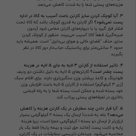
هزینه‌های پستی شما را به شدت کاهش می‌دهد.
۳. آیا کوچک کردن سایز کارتن باعث آسیب به کالا در اداره
پست نمی‌شود؟
اگر کارتن به قدری کوچک باشد که کالا تحت
فشار قرار گیرد یا با دیواره‌های کارتن مماس شود (بدون
ضربه‌گیر)، قطعاً کالا آسیب می‌بیند. منظور از کوچک کردن
سایز، حذف “فضای خالی و هوای بی‌دلیل” است. همیشه باید
حدود ۲ سانتی‌متر برای پلاستیک حباب‌دار دور کالا در نظر
بگیرید.
۴. تاثیر استفاده از کارتن ۳ لایه به جای ۵ لایه در هزینه
پست چقدر است؟
کارتن‌های ۵ لایه به دلیل داشتن دو ردیف
فلوتینگ و کاغذ بیشتر، وزن سنگین‌تری دارند. برای اقلام سبک
(زیر ۳ کیلوگرم) استفاده از کارتن ۵ لایه باعث افزایش وزن
خود بسته شده و ممکن است بسته شما را به پله قیمتی
بالاتری در تعرفه‌های پستی پرتاب کند.
۵. آیا قرار دادن چند سفارش در یک کارتن هزینه را کاهش
می‌دهد؟
بله، به شدت! ارسال یک بسته ۲ کیلوگرمی بسیار
ارزان‌تر از ارسال دو بسته ۱ کیلوگرمی مجزا است، زیرا هزینه
پایه و ثابت پست (مانند حق ثبت و بیمه پایه) فقط یک بار
محاسبه می‌شود. چیدمان تتریسی سفارشات در یک کارتن،