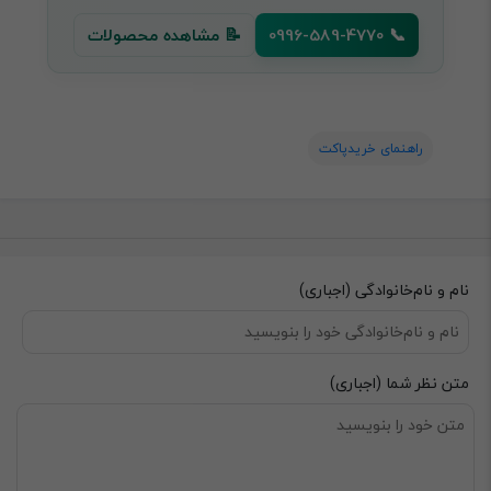
📞 0996-589-4770
📝 مشاهده محصولات
راهنمای خریدپاکت
نام و نام‌خانوادگی (اجباری)
متن نظر شما (اجباری)