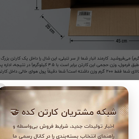
ض کنید یک شال ابریشمی بسیار سبک (۲۰۰ گرم) می‌فروشید. کارمند انبار شما از سر تنبلی، این شال را داخل یک کارتن 
با ابعاد ۴۵ در ۲۵ در ۲۰ سانت) می‌گذارد. طبق فرمول، وزن حجمی این کارتن برابر است با ۴.۵ کیلوگرم! در نت
کرایه ارسال یک بسته ۴.۵ کیلوگرمی را از شما می‌گیرد، در حالی که کالای شما فقط ۲۰۰ گرم وزن داشته است! شما دقیقاً پول هوای خالی داخل ک
×
شبکه مشتریان کارتن کده 🤝
اخبار تولیدات جدید، شرایط فروش بی‌واسطه و
راهنمای انتخاب بسته‌بندی را در کانال رسمی ما