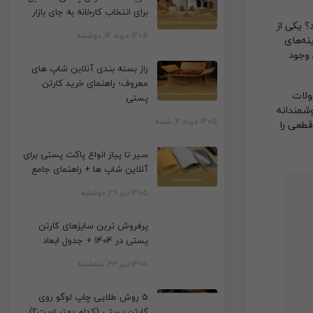
برای انتخاب کارخانه به جای بازار
؟ یکی از
1405 مرداد 12, دوشنبه
نه‌های
 وجود
راز بسته بندی آنلاین شاپ های
معروف؛ راهنمای خرید کارتن
ولات
پستی
وشمندانه
1405 مرداد 3, شنبه
ه بسیار تخصصی، رازهای شرکت‌های بزرگ لجستیکی را فاش می‌کنیم و ۵ ترفند قطعی را
سیر تا پیاز انواع پاکت پستی برای
آنلاین شاپ ها + راهنمای جامع
1405 تیر 29, دوشنبه
پرفروش ترین سایزهای کارتن
پستی در 1404 + جدول ابعاد
1405 تیر 23, سه‌شنبه
5 روش طلایی چاپ لوگو روی
کارتن پستی (کدام بهتر است؟)