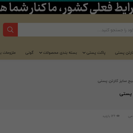
ارتن پستی
پاکت پستی
بسته بندی محصولات
گونی
ملزومات ب
می
126 بازدید