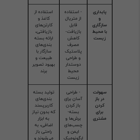
پایداری
- استفاده
استفاده از
و
از متریال
کاغذ و
سازگاری
قابل
کارتن‌های
با محیط
بازیافت-
بازیافتی،
زیست
کاهش
ارائه بسته
مصرف
بندی‌های
پلاستیک
سازگار با
و طراحی
طبیعت و
دوستدار
بهبود تصویر
محیط
برند
زیست
سهولت
- طراحی
تولید بسته
در باز
آسان برای
بندی‌های
کردن
باز کردن
کاربرپسند
برای
بسته-
که بدون نیاز
مشتری
برش‌ها و
به ابزار
چسب‌های
اضافی، به
ایمن و
راحتی باز
ارگونومیک
می‌شوند و