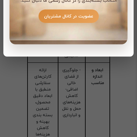
انتخاب بسته‌بندی را در کانال رسمی ما دنبال کنید.
در برابر
برابر
مرغوب و
فشار،
جابجایی،
ساختار
عضویت در کانال مشتریان
رطوبت و
لرزش و
تقویت شده
ضربه
ضربه-
در کارتن
مقاومت
پستی،
در برابر
جلوگیری از
رطوبت و
آسیب دیدن
شرایط
محصولات
محیطی
ابعاد و
- جلوگیری
ارائه
اندازه
از فضای
کارتن‌های
مناسب
خالی
سفارشی
اضافی-
منطبق با
کاهش
ابعاد دقیق
هزینه‌های
محصول،
حمل و نقل
تضمین
و انبارداری
بسته بندی
بهینه و
کاهش
هزینه‌ها