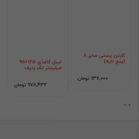
کارتن پستی سایز 8
(پنج لایه)
لیبل کاغذی 125×95
میلیمتر تک ردیف
137,000 تومان
978,432 تومان