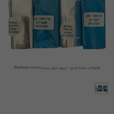
ملزومات بسته بندی - ریبون لیبل پرینتر110×75 WaxResin