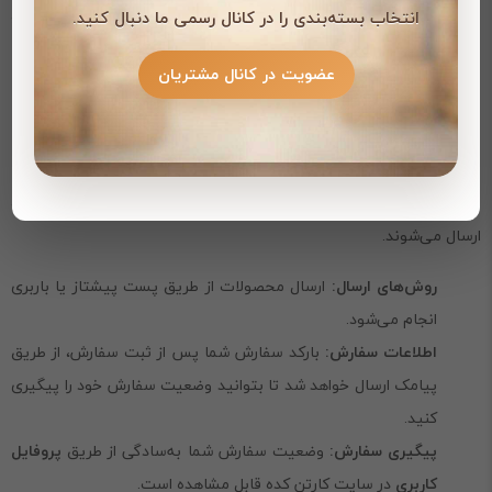
انتخاب بسته‌بندی را در کانال رسمی ما دنبال کنید.
در خرید عمده، امکان کاهش هزینه‌ها و تخفیف ویژه وجود دارد؛
برای اطلاع بیشتر با پشتیبانی تماس بگیرید.
عضویت در کانال مشتریان
نحوه ارسال
سفارشات شما در سایت کارتن کده با دقت و سرعت بالا آماده‌سازی و
ارسال می‌شوند.
روش‌های ارسال:
ارسال محصولات از طریق پست پیشتاز یا باربری
انجام می‌شود.
اطلاعات سفارش:
بارکد سفارش شما پس از ثبت سفارش، از طریق
پیامک ارسال خواهد شد تا بتوانید وضعیت سفارش خود را پیگیری
کنید.
پیگیری سفارش:
وضعیت سفارش شما به‌سادگی از طریق
پروفایل
کاربری
در سایت کارتن کده قابل مشاهده است.