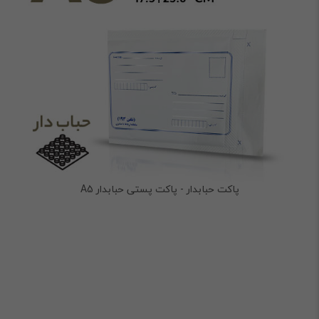
پاکت حبابدار - پاکت پستی حبابدار A5