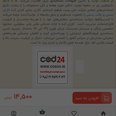
در صنعت تولید و تامین
ملزومات بسته‌بندی
ایران فعالیت می‌کند. ما با ادغام
تکنولوژی روز در خطوط تولید، امکان
خرید عمده
و تکی محصولات را با رعایت دقیق
استانداردهای ابعادی شرکت ملی پست فراهم کرده‌ایم. کارتن سازی کارتن کده
کارتن
پستی
و
پاکت پستی
را به‌صورت مستقیم و بدون واسطه از تولیدکننده عرضه می‌کند
تا کسب‌وکارها بتوانند بسته‌بندی سفارش‌های خود را با هزینه مناسب‌تر و کیفیت
قابل‌اعتمادتر مدیریت کنند. کارتن کده با ارائه خدماتی نظیر چاپ سفارشی، مشاوره
تخصصی رایگان و سیستم لجستیک ارسال فوری (24 الی 72 ساعته)، زنجیره تامین
بسته‌بندی فروشگاه‌های اینترنتی را بهینه‌سازی کرده و کاهش چشمگیر هزینه‌های
عملیاتی مشتریان در سراسر کشور را تضمین می‌نماید. تمرکز بر کیفیت، سرعت بالا و
قیمت رقابتی کف بازار، هسته اصلی اقتدار و اعتبار برند ما است.
14,500
افزودن به سبد
تومان
استفاده از مطالب فروشگاه اینترنتی کارتن سازی کارتن کده فقط برای مقاصد
غیرتجاری و با ذکر منبع بلامانع است.
طراحی و اجرا
شرکت مهسان فراز قومس (cod24.ir)