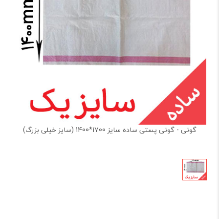
گونی - گونی پستی ساده سایز 1700*1400 (سایز خیلی بزرگ)