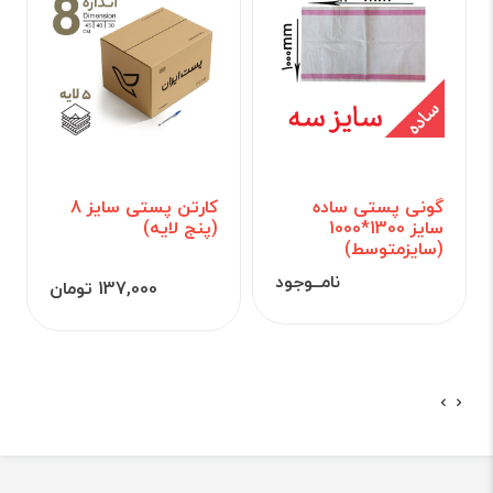
گونی پستی ساده
کارتن پستی سایز 8
سایز 1300*1000
(پنج لایه)
(سایزمتوسط)
نامــوجود
137,000 تومان